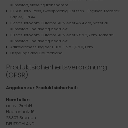
Kunststoff, einseitig transparent
01 SOS-Info-Pass, zweisprachig Deutsch - Englisch, Material:
Papier, DIN A4
02 sos-info.com Outdoor-Aufkleber 4 x 4 cm, Material
Kunststoff - beidseitig bedruckt
03 sos-info.com Outdoor-Aufkleber 2,5 x 2,5 cm , Material
Kunststoff - beidseitig bedruckt
Artikelabmessung der Hülle : 11,2 x 8,9 x 0,3 cm
Ursprungsland: Deutschland
Produktsicherheitsverordnung
(GPSR)
Angaben zur Produktsicherheit:
Hersteller:
acavi GmbH
Heerenholz 16
28307 Bremen
DEUTSCHLAND