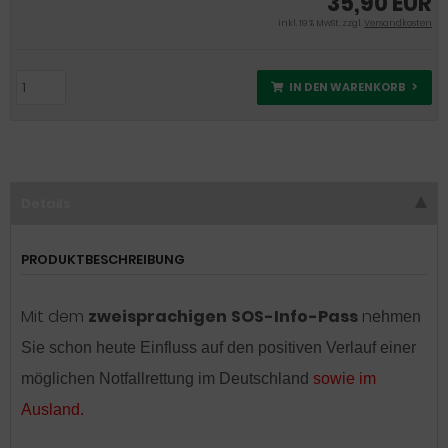
35,90 EUR
inkl. 19 % MwSt. zzgl.
Versandkosten
IN DEN WARENKORB
Details
PRODUKTBESCHREIBUNG
Mit dem
zweisprachigen
SOS-Info-Pass
n
ehmen
Sie schon heute Einfluss auf den positiven Verlauf einer
möglichen Notfallrettung im Deutschland
sowie im
Ausland.