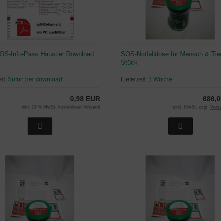
S-Info-Pass Haustier Download
SOS-Notfalldose für Mensch & Tier
Stück
eit:
Sofort per download
Lieferzeit:
1 Woche
0,98 EUR
686,
inkl. 19 % MwSt. kostenloser Versand
exkl. MwSt. zzgl.
Vers