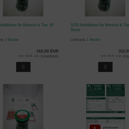
tfalldose für Mensch & Tier, 50
SOS-Notfalldose für Mensch & Tier
Stück
eit:
1 Woche
Lieferzeit:
1 Woche
162,00 EUR
311,
exkl. MwSt. zzgl.
Versandkosten
exkl. MwSt. zzgl.
Vers