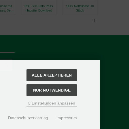
dose mit
PDF SOS-Info-Pass
SOS-Notfalldose 10
SOS-Notfalldos
ass, 3er
Haustier Download
Stück
Stück
ALLE AKZEPTIEREN
NUR NOTWENDIGE
Einstellungen anpassen
Datenschutzerklärung
Impressum