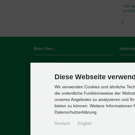
nfo-Notfallordner
SOS-Notfalldose 100
SOS-Notfalldose 25
PDF Notf
Notfalldose Set
Stück
Stück
zur SOS
d
Mehr über...
Informa
Unsere AGB
Bezahl
Impressum
Privat
Diese Webseite verwend
Kontakt
Produk
Wir verwenden Cookies und ähnliche Techn
Widerrufsrecht & Widerrufsformular
Sitema
die ordentliche Funktionsweise der Websi
unseres Angebotes zu analysieren und Ihn
Lieferzeit
bieten zu können. Weitere Informationen f
Cookie Einstellungen
Datenschutzerklärung.
Deutsch
English