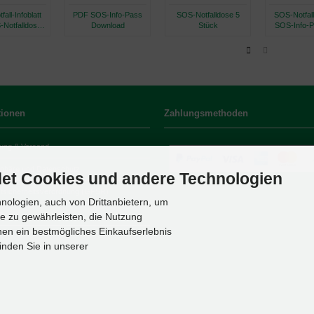
all-Infoblatt
PDF SOS-Info-Pass
SOS-Notfalldose 5
SOS-Notfall
-Notfalldose,
Download
Stück
SOS-Info-P
eutsch
Set
tionen
Zahlungsmethoden
ung & Versand
sphäre und Datenschutz
et Cookies und andere Technologien
tsicherheitsverordnung (GPSR)
ologien, auch von Drittanbietern, um
p
te zu gewährleisten, die Nutzung
en ein bestmögliches Einkaufserlebnis
inden Sie in unserer