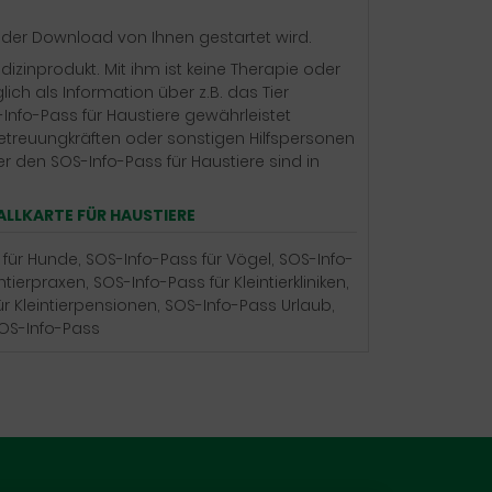
ts der Download von Ihnen gestartet wird.
dizinprodukt. Mit ihm ist keine Therapie oder
ich als Information über z.B. das Tier
nfo-Pass für Haustiere gewährleistet
Betreuungkräften oder sonstigen Hilfspersonen
 den SOS-Info-Pass für Haustiere sind in
LKARTE FÜR HAUSTIERE
 für Hunde, SOS-Info-Pass für Vögel, SOS-Info-
tierpraxen, SOS-Info-Pass für Kleintierkliniken,
ür Kleintierpensionen, SOS-Info-Pass Urlaub,
SOS-Info-Pass