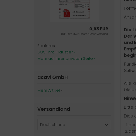
Forma
Anza
0,98 EUR
Die L
inkl. 19 % MwSt. kostenloser Versand
Der 
und 
Features:
Empf
SOS-Info-Haustier »
begi
Mehr auf Ihrer privaten Seite »
Für di
Softwa
acavi GmbH
Alle 
bleib
Mehr Artikel
»
Hinw
Bitte
Versandland
Dies e
Deutschland
der
der