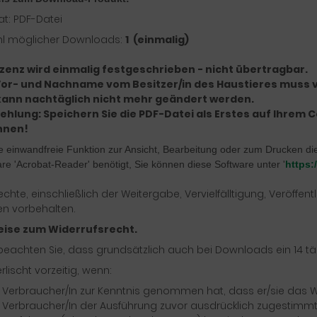
t: PDF-Datei
hl möglicher Downloads:
1 (einmalig)
izenz wird einmalig festgeschrieben - nicht übertragbar.
Vor- und Nachname vom Besitzer/in des Haustieres muss
kann nachtäglich nicht mehr geändert werden.
ehlung: Speichern Sie die PDF-Datei als Erstes auf Ihrem
nnen!
e einwandfreie Funktion zur Ansicht, Bearbeitung oder zum Drucken di
re 'Acrobat-Reader' benötigt, Sie können diese Software unter '
https:
Rechte, einschließlich der Weitergabe, Vervielfälltigung, Veröff
en vorbehalten.
eise zum Widerrufsrecht.
 beachten Sie, dass grundsätzlich auch bei Downloads ein 14 tä
rlischt vorzeitig, wenn:
 Verbraucher/In zur Kenntnis genommen hat, dass er/sie das Wid
 Verbraucher/In der Ausführung zuvor ausdrücklich zugestimm