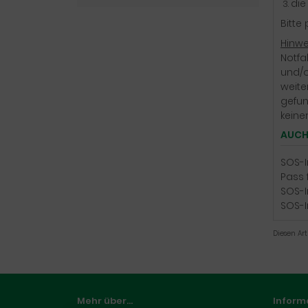
die
Bitte
Hinwe
Notfa
und/o
weite
gefun
keine
AUCH
SOS-I
Pass f
SOS-I
SOS-I
Diesen Ar
Mehr über...
Inform