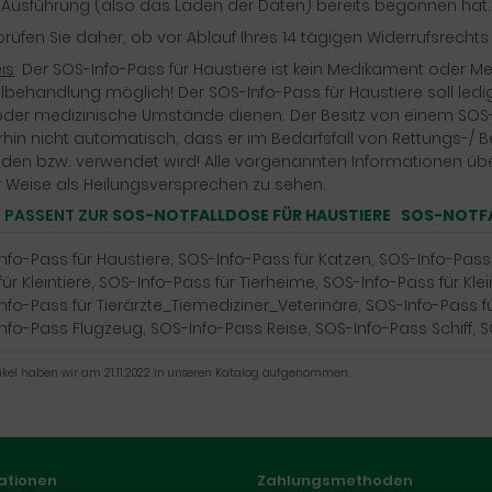
 Ausführung (also das Laden der Daten) bereits begonnen hat.
 prüfen Sie daher, ob vor Ablauf Ihres 14 tägigen Widerrufsrech
is
: Der SOS-Info-Pass für Haustiere ist kein Medikament oder Me
llbehandlung möglich! Der SOS-Info-Pass für Haustiere soll ledigl
der medizinische Umstände dienen. Der Besitz von einem SOS-I
rhin nicht automatisch, dass er im Bedarfsfall von Rettungs-/ 
den bzw. verwendet wird! Alle vorgenannten Informationen über
r Weise als Heilungsversprechen zu sehen.
 PASSENT ZUR
SOS-NOTFALLDOSE FÜR HAUSTIERE
SOS-NOTFAL
nfo-Pass für Haustiere, SOS-Info-Pass für Katzen, SOS-Info-Pass
ür Kleintiere, SOS-Info-Pass für Tierheime, SOS-Info-Pass für Klein
nfo-Pass für Tierärzte_Tiemediziner_Veterinäre, SOS-Info-Pass f
nfo-Pass Flugzeug, SOS-Info-Pass Reise, SOS-Info-Pass Schiff, 
tikel haben wir am 21.11.2022 in unseren Katalog aufgenommen.
ationen
Zahlungsmethoden