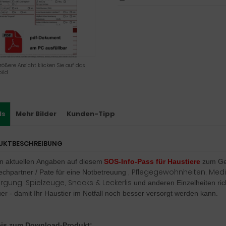
rößere Ansicht klicken Sie auf das
ild
ls
Mehr Bilder
Kunden-Tipp
UKTBESCHREIBUNG
en
aktuellen
Angaben auf diesem
SOS-Info-Pass
für Haustiere
zum
Ge
, Pflegegewohnheiten, Medik
echpartner / Pate für eine Notbetreuung
rgung, Spielzeuge, Snacks & Leckerlis
und anderen Einzelheiten ric
er - damit Ihr Haustier im Not
fall noch besser versorgt werden kann.
is zum Download-Produkt: