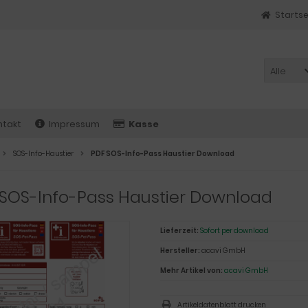
Startse
Alle
ntakt
Impressum
Kasse
SOS-Info-Haustier
PDF SOS-Info-Pass Haustier Download
 SOS-Info-Pass Haustier Download
Lieferzeit:
Sofort per download
Hersteller:
acavi GmbH
Mehr Artikel von:
acavi GmbH
Artikeldatenblatt drucken