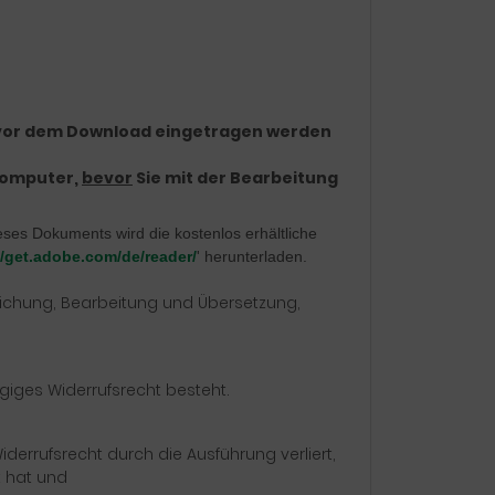
 vor dem Download eingetragen werden
 Computer,
bevor
Sie mit der Bearbeitung
eses Dokuments wird die kostenlos erhältliche
//get.adobe.com/de/reader/
' herunterladen.
entlichung, Bearbeitung und Übersetzung,
giges Widerrufsrecht besteht.
errufsrecht durch die Ausführung verliert,
t hat und